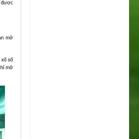
g được
ian mở
 xổ số
chỉ mở