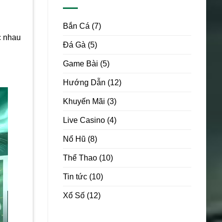
Xanh
Của
–
Đánh
Trò
Song
Bắn Cá
(7)
Chơi
Thủ
Cá
c nhau
Lô
Đá Gà
(5)
Cược
Trực
Tuyến
Game Bài
(5)
Đầy
Thu
Hướng Dẫn
(12)
Vị
Khuyến Mãi
(3)
Live Casino
(4)
Nổ Hũ
(8)
Thể Thao
(10)
Tin tức
(10)
Xổ Số
(12)