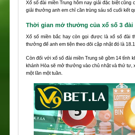
Xổ số đài miền Trung hôm nay giải đặc biệt cũng c
giải thưởng anh em chỉ cần trùng sáu số cuối kết q
Thời gian mở thưởng của xổ số 3 đài
Xổ số miền bắc hay còn gọi được là xổ số đài t
thưởng để anh em tiện theo dõi cập nhật đó là 18.
Còn đối với xổ số đài miền Trung sẽ gồm 14 tỉnh 
khánh Hòa sẽ mở thưởng vào chủ nhật và thứ tư, x
một lần một tuần.