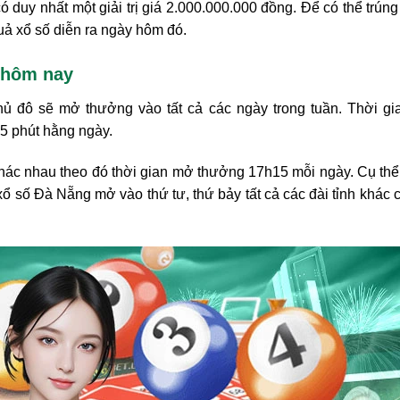
ó duy nhất một giải trị giá 2.000.000.000 đồng. Để có thể trún
uả xổ số diễn ra ngày hôm đó.
 hôm nay
hủ đô sẽ mở thưởng vào tất cả các ngày trong tuần. Thời g
15 phút hằng ngày.
khác nhau theo đó thời gian mở thưởng 17h15 mỗi ngày. Cụ thể
ổ số Đà Nẵng mở vào thứ tư, thứ bảy tất cả các đài tỉnh khác 