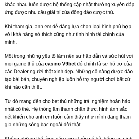
khác nhau luôn được hệ thống cập nhật thường xuyên đáp
ứng được nhu cầu giải trí của đông đảo cược thủ.
Khi tham gia, anh em dễ dàng lựa chọn loại hình phù hợp
với khả năng sở thích cũng như tình hình tài chính của
mình.
Một trong những yếu tố làm nên sự hấp dẫn và sức hút với
mọi game thủ của
casino V9bet
đó chính là sự hỗ trợ của
các Dealer người thật xinh đẹp. Những cô nàng được đào
tạo bài bản, chuyên nghiệp luôn hỗ trợ người chơi bất cứ
khi nào cần thiết.
Từ đó mang đến cho bet thủ những trải nghiệm hoàn hảo
nhất có thế.
Hệ thống âm thanh chân thực, hình ảnh sắc
nét khiến cho anh em luôn cảm thấy như mình đang tham
gia những sòng bạc ngoài đời thật.
Không những thế từng ván cược luôn có hệ thống an ninh