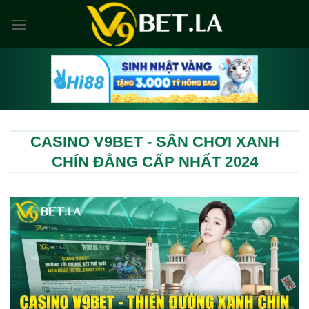
Skip
to
content
CASINO V9BET - SÂN CHƠI XANH
CHÍN ĐẲNG CẤP NHẤT 2024