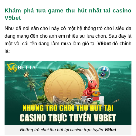
Khám phá tựa game thu hút nhất tại casino
V9bet
Như đã nói sân chơi này có một hệ thống trò chơi siêu đa
dạng mang đến cho anh em nhiều sự lựa chọn. Sau đây là
một vài cái tên đang làm mưa làm gió tại
V9bet
đó chính
là:
Những trò chơi thu hút tại casino trực tuyến
V9bet