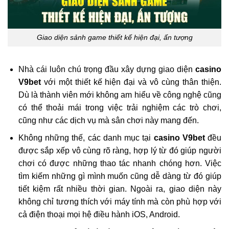
Giao diện sảnh game thiết kế hiện đại, ấn tượng
Nhà cái luôn chú trọng đầu xây dựng giao diện
casino
V9bet
với một thiết kế hiện đại và vô cùng thân thiện.
Dù là thành viên mới không am hiểu về công nghệ cũng
có thể thoải mái trong việc trải nghiệm các trò chơi,
cũng như các dịch vụ mà sân chơi này mang đến.
Không những thế, các danh mục tại
casino V9bet
đều
được sắp xếp vô cùng rõ ràng, hợp lý từ đó giúp người
chơi có được những thao tác nhanh chóng hơn. Việc
tìm kiếm những gì mình muốn cũng dễ dàng từ đó giúp
tiết kiệm rất nhiều thời gian. Ngoài ra, giao diện này
không chỉ tương thích với máy tính mà còn phù hợp với
cả điện thoại mọi hệ điều hành iOS, Android.