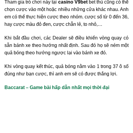
Tham gia trò chơi này tại
casino V9bet
bet thủ cũng có thể
chọn cược vào một hoặc nhiều những cửa khác nhau. Anh
em có thể thực hiện cược theo nhóm. cược số từ 0 đến 36,
hay cược màu đỏ đen, cược chẵn lẻ, to nhỏ,…
Khi bắt đầu chơi, các Dealer sẽ điều khiển vòng quay có
sẵn bánh xe theo hướng nhất định. Sau đó họ sẽ ném một
quả bóng theo hướng ngược lại vào bánh xe đó.
Khi vòng quay kết thúc, quả bóng nằm vào 1 trong 37 ô số
đúng như bạn cược, thì anh em sẽ có được thắng lợi.
Baccarat – Game bài hấp dẫn nhất mọi thời đại