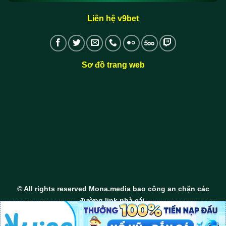
Liên hệ v9bet
Sơ đồ trang web
© All rights reserved
Mona.media
bao công an chặn các
đường link nhà cái.
Đã đăng ký bản quyền 2026 © V9Bet
｜