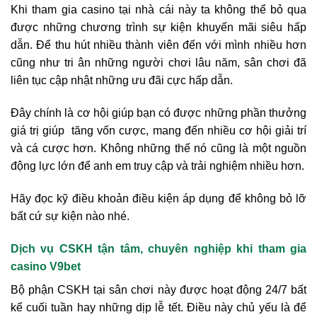
Khi tham gia casino tại nhà cái này ta không thể bỏ qua
được những chương trình sự kiện khuyến mãi siêu hấp
dẫn. Để thu hút nhiều thành viên đến với mình nhiều hơn
cũng như tri ân những người chơi lâu năm, sân chơi đã
liên tục cập nhật những ưu đãi cực hấp dẫn.
Đây chính là cơ hội giúp bạn có được những phần thưởng
giá trị giúp tăng vốn cược, mang đến nhiều cơ hội giải trí
và cá cược hơn. Không những thế nó cũng là một nguồn
động lực lớn để anh em truy cập và trải nghiệm nhiều hơn.
Hãy đọc kỹ điều khoản điều kiện áp dụng để không bỏ lỡ
bất cứ sự kiện nào nhé.
Dịch vụ CSKH tận tâm, chuyên nghiệp khi tham gia
casino V9bet
Bộ phận CSKH tại sân chơi này được hoạt động 24/7 bất
kể cuối tuần hay những dịp lễ tết. Điều này chủ yếu là để