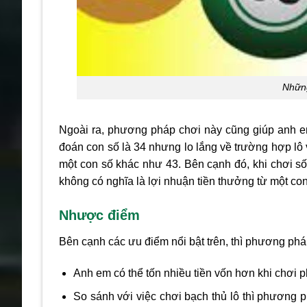
Những
Ngoài ra, phương pháp chơi này cũng giúp anh em
đoán con số là 34 nhưng lo lắng về trường hợp lô 
một con số khác như 43. Bên cạnh đó, khi chơi s
không có nghĩa là lợi nhuận tiền thưởng từ một con 
Nhược điểm
Bên cạnh các ưu điểm nổi bật trên, thì phương phá
Anh em có thể tốn nhiều tiền vốn hơn khi chơi
So sánh với việc chơi bạch thủ lô thì phương 