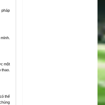
g pháp
 mình.
ợc một
 thao.
có thể
 chúng