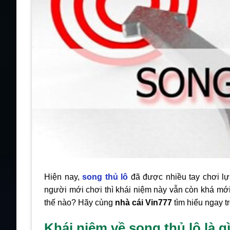
Hiện nay,
song thủ lô
đã được nhiều tay chơi lự
người mới chơi thì khái niệm này vẫn còn khá mới
thế nào? Hãy cùng
nhà cái
Vin777
tìm hiểu ngay t
Khái niệm về song thủ lô là g