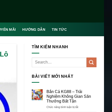
YẾN MÃI
HƯỚNG DẪN
TIN TỨC
TÌM KIẾM NHANH
 Lô
BÀI VIẾT MỚI NHẤT
Bắn Cá KG88 – Trải
Nghiệm Không Gian Săn
Thưởng Bất Tận
Chức năng bình luận bị tắt
ở
Bắn