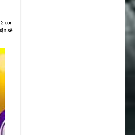
 2 con
uận sẽ