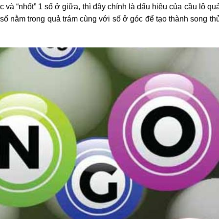
và “nhốt” 1 số ở giữa, thì đây chính là dấu hiệu của cầu lô quả
 số nằm trong quả trám cùng với số ở góc để tạo thành song th