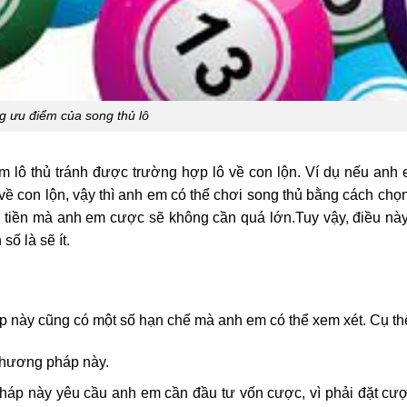
 ưu điểm của song thủ lô
 lô thủ tránh được trường hợp lô về con lộn. Ví dụ nếu anh
về con lộn, vậy thì anh em có thể chơi song thủ bằng cách chọ
ố tiền mà anh em cược sẽ không cần quá lớn.Tuy vậy, điều nà
số là sẽ ít.
p này cũng có một số hạn chế mà anh em có thể xem xét. Cụ th
 phương pháp này.
pháp này yêu cầu anh em cần đầu tư vốn cược, vì phải đặt cượ