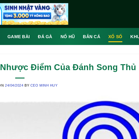
GAME BÀI
ĐÁ GÀ
NỔ HŨ
BẮN CÁ
XỔ SỐ
KHU
à Nhược Điểm Của Đánh Song Thủ
ON
24/04/2024
BY
CEO MINH HUY