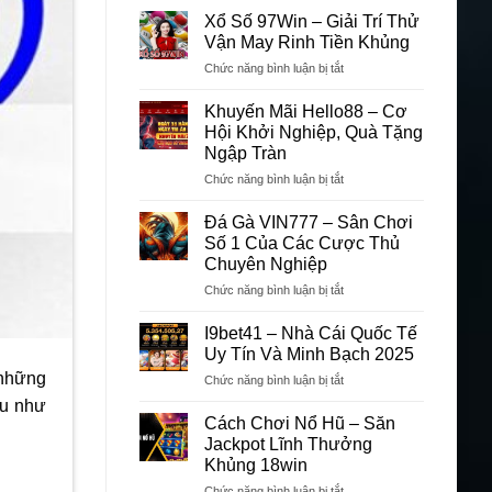
Cá
Xổ Số 97Win – Giải Trí Thử
KG88
Vận May Rinh Tiền Khủng
–
Chức năng bình luận bị tắt
ở
Trải
Xổ
Nghiệm
Số
Khuyến Mãi Hello88 – Cơ
Không
97Win
Gian
Hội Khởi Nghiệp, Quà Tặng
–
Săn
Ngập Tràn
Giải
Thưởng
Chức năng bình luận bị tắt
ở
Trí
Bất
Khuyến
Thử
Tận
Mãi
Vận
Đá Gà VIN777 – Sân Chơi
Hello88
May
Số 1 Của Các Cược Thủ
–
Rinh
Chuyên Nghiệp
Cơ
Tiền
Chức năng bình luận bị tắt
ở
Hội
Khủng
Đá
Khởi
Gà
Nghiệp,
I9bet41 – Nhà Cái Quốc Tế
VIN777
Quà
Uy Tín Và Minh Bạch 2025
–
Tặng
 những
Chức năng bình luận bị tắt
ở
Sân
Ngập
I9bet41
Chơi
ếu như
Tràn
–
Cách Chơi Nổ Hũ – Săn
Số
Nhà
1
Jackpot Lĩnh Thưởng
Cái
Của
Khủng 18win
Quốc
Các
Chức năng bình luận bị tắt
ở