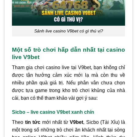
Sảnh live casino V9bet có gì thú vị?
Một số trò chơi hấp dẫn nhất tại casino
live V9bet
Tham gia chơi casino live tại V9bet, bạn không chỉ
được tận hưởng cảm xúc mới lạ mà còn thu về
nhiều phần quà giá trị. Nếu phân vân chưa chọn
được tựa game trong kho trò chơi khủng của nhà
cái, bạn có thể tham khảo vài gợi ý sau:
Sicbo – live casino V9bet xanh chín
Theo
tin tức
mới nhất từ
V9bet
, Sicbo (Tài Xỉu) là
một trong số những trò chơi ăn khách nhất tại sòng