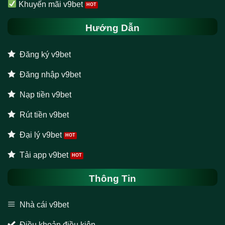
Khuyến mãi v9bet
Hướng Dẫn
Đăng ký v9bet
Đăng nhập v9bet
Nạp tiền v9bet
Rút tiền v9bet
Đại lý v9bet
Tải app v9bet
Thông Tin
Nhà cái v9bet
Điều khoản điều kiện