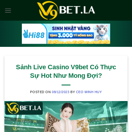
Skip
to
content
Sảnh Live Casino V9bet Có Thực
Sự Hot Như Mong Đợi?
POSTED ON
08/12/2023
BY
CEO MINH HUY