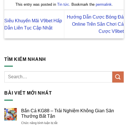
This entry was posted in
Tin tức
. Bookmark the
permalink
.
Hướng Dẫn Cược Bóng Đá
Siêu Khuyến Mãi V9bet Hấp
Online Trên Sân Chơi Cá
Dẫn Liên Tục Cập Nhật
Cược V9bet
TÌM KIẾM NHANH
BÀI VIẾT MỚI NHẤT
Bắn Cá KG88 – Trải Nghiệm Không Gian Săn
Thưởng Bất Tận
Chức năng bình luận bị tắt
ở
Bắn