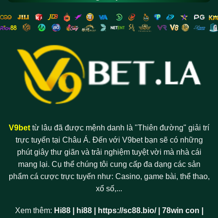
V9bet
từ lâu đã được mệnh danh là "Thiên đường" giải trí
trực tuyến tại Châu Á. Đến với V9bet bạn sẽ có những
phút giây thư giãn và trải nghiệm tuyệt vời mà nhà cái
mang lại. Cụ thể chúng tôi cung cấp đa dạng các sản
phẩm cá cược trực tuyến như: Casino, game bài, thể thao,
xổ số,...
Xem thêm:
Hi88
|
hi88
|
https://sc88.bio/
|
78win con
|