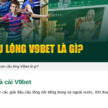
ược cầu lông V9bet là gì?
à cái V9bet
ừ các giải đấu cầu lông nổi tiếng trong và ngoài nước. Khi tha