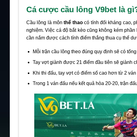
Cá cược cầu lông V9bet là gì
Cầu lông là môn
thể thao
có tính đối kháng cao, p
nghiệm. Việc cá độ bắt kèo cũng không kém phần h
cần nắm được cách tính điểm thắng thua cụ thể dư
Mỗi trận cầu lông theo đúng quy định sẽ có tổng
Tay vợt giành được 21 điểm đầu tiên sẽ giành c
Khi thi đấu, tay vợt có điểm số cao hơn từ 2 vá
Trong 1 ván đấu nếu kết quả hòa 20-20, trận đấu 