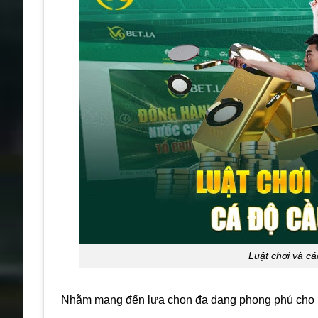
Luật chơi và cá
Nhằm mang đến lựa chọn đa dạng phong phú cho bet 