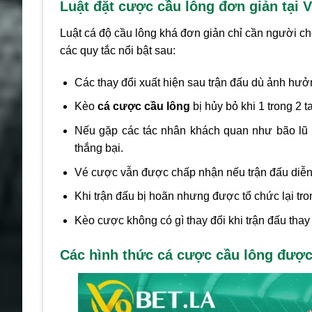
Luật đặt cược cầu lông đơn giản tại 
Luật cá độ cầu lông khá đơn giản chỉ cần người ch
các quy tắc nổi bật sau:
Các thay đổi xuất hiện sau trận đấu dù ảnh hưở
Kèo
cá cược cầu lông
bị hủy bỏ khi 1 trong 2 t
Nếu gặp các tác nhân khách quan như bão lũ t
thắng bại.
Vé cược vẫn được chấp nhận nếu trận đấu diễn r
Khi trận đấu bị hoãn nhưng được tổ chức lại tr
Kèo cược không có gì thay đổi khi trận đấu thay 
Các hình thức cá cược cầu lông được