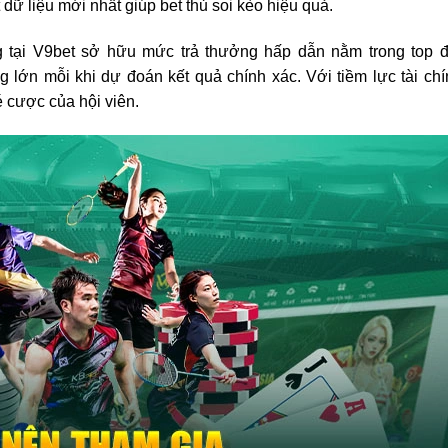
dữ liệu mới nhất giúp bet thủ soi kèo hiệu quả.
g tại V9bet sở hữu mức trả thưởng hấp dẫn nằm trong top đ
 lớn mỗi khi dự đoán kết quả chính xác. Với tiềm lực tài chí
é cược của hội viên.