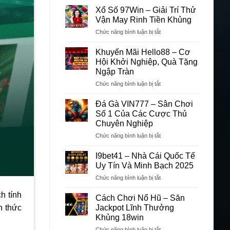
Cá
Xổ Số 97Win – Giải Trí Thử
KG88
Vận May Rinh Tiền Khủng
–
Chức năng bình luận bị tắt
ở
Trải
Xổ
Nghiệm
Số
Khuyến Mãi Hello88 – Cơ
Không
97Win
Gian
Hội Khởi Nghiệp, Quà Tặng
–
Săn
Ngập Tràn
Giải
Thưởng
Chức năng bình luận bị tắt
ở
Trí
Bất
Khuyến
Thử
Tận
Mãi
Vận
Đá Gà VIN777 – Sân Chơi
Hello88
May
Số 1 Của Các Cược Thủ
–
Rinh
Chuyên Nghiệp
Cơ
Tiền
Chức năng bình luận bị tắt
ở
Hội
Khủng
Đá
Khởi
Gà
Nghiệp,
I9bet41 – Nhà Cái Quốc Tế
VIN777
Quà
Uy Tín Và Minh Bạch 2025
–
Tặng
Chức năng bình luận bị tắt
ở
Sân
Ngập
I9bet41
Chơi
Tràn
h tính
–
Cách Chơi Nổ Hũ – Săn
Số
Nhà
1
h thức
Jackpot Lĩnh Thưởng
Cái
Của
Khủng 18win
Quốc
Các
Chức năng bình luận bị tắt
ở