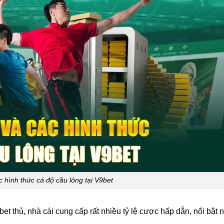
c hình thức cá độ cầu lông tại V9bet
thủ, nhà cái cung cấp rất nhiều tỷ lệ cược hấp dẫn, nổi bật 