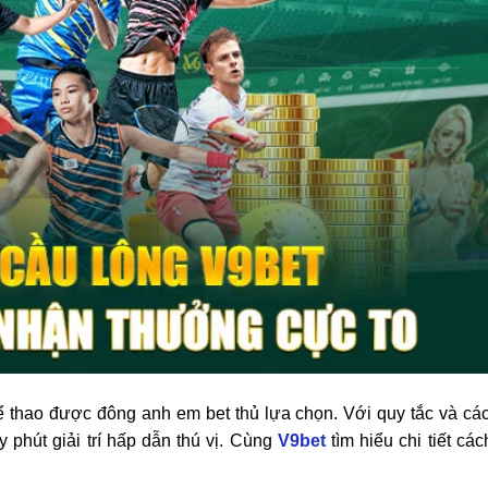
 thao được đông anh em bet thủ lựa chọn. Với quy tắc và các
 phút giải trí hấp dẫn thú vị. Cùng
V9bet
tìm hiểu chi tiết các