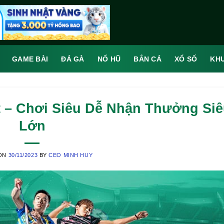
GAME BÀI
ĐÁ GÀ
NỔ HŨ
BẮN CÁ
XỔ SỐ
KHU
 – Chơi Siêu Dễ Nhận Thưởng Siê
Lớn
 ON
30/11/2023
BY
CEO MINH HUY