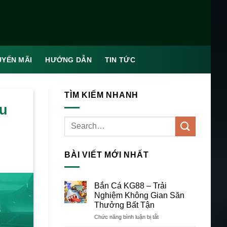
YẾN MÃI
HƯỚNG DẪN
TIN TỨC
TÌM KIẾM NHANH
u
BÀI VIẾT MỚI NHẤT
Bắn Cá KG88 – Trải
Nghiệm Không Gian Săn
Thưởng Bất Tận
Chức năng bình luận bị tắt
ở
Bắn