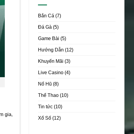
Xanh
Của
–
Đánh
Trò
Song
Bắn Cá
(7)
Chơi
Thủ
Cá
Lô
Đá Gà
(5)
Cược
Trực
Tuyến
Game Bài
(5)
Đầy
Thu
Hướng Dẫn
(12)
Vị
Khuyến Mãi
(3)
Live Casino
(4)
Nổ Hũ
(8)
Thể Thao
(10)
Tin tức
(10)
m gia,
Xổ Số
(12)