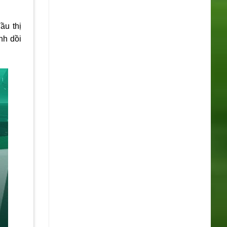
ầu thị
nh dồi