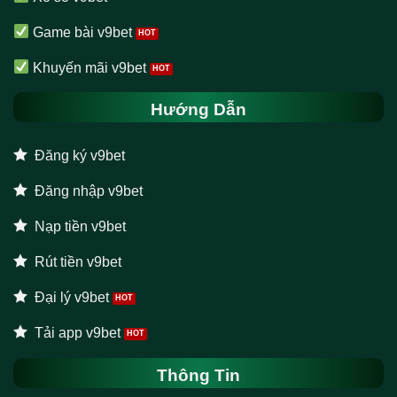
Game bài v9bet
Khuyến mãi v9bet
Hướng Dẫn
Đăng ký v9bet
Đăng nhập v9bet
Nạp tiền v9bet
Rút tiền v9bet
Đại lý v9bet
Tải app v9bet
Thông Tin