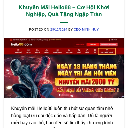
Khuyến Mãi Hello88 – Cơ Hội Khởi
Nghiệp, Quà Tặng Ngập Tràn
POSTED ON
29/12/2024
BY
CEO MINH HUY
Khuyến mãi Hello88 luôn thu hút sự quan tâm nhờ
hàng loạt ưu đãi độc đáo và hấp dẫn. Dù là người
mới hay cao thủ, bạn đều sẽ tìm thấy chương trình