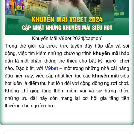
Khuyến Mãi V9bet 2024[/caption]
Trong thế giới cá cược trực tuyến đầy hấp dẫn và sôi
động, việc tìm kiếm những chương trình
khuyến mãi
hấp
dẫn là một phần không thể thiếu cho bất kỳ người chơi
nào. Đặc biệt, với
V9bet
– một trong những nhà cái hàng
đầu hiện nay, việc cập nhật liên tục các
khuyến mãi
siêu
hot luôn là điểm thu hút lớn đối với cộng đồng người chơi.
Không chỉ giúp tăng thêm niềm vui và sự hứng khởi,
những ưu đãi này còn mang lại cơ hội gia tăng tiền
thưởng cho người chơi.