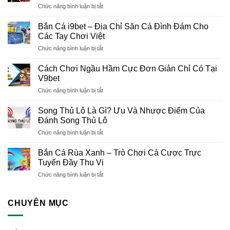
Của
Chức năng bình luận bị tắt
ở
Quốc
Các
Cách
Tế
Cược
Chơi
Bắn Cá i9bet – Địa Chỉ Săn Cá Đình Đám Cho
Uy
Thủ
Nổ
Tín
Các Tay Chơi Việt
Chuyên
Hũ
Và
Nghiệp
Chức năng bình luận bị tắt
ở
–
Minh
Bắn
Săn
Bạch
Cá
Cách Chơi Ngầu Hầm Cực Đơn Giản Chỉ Có Tại
Jackpot
2025
i9bet
Lĩnh
V9bet
–
Thưởng
Chức năng bình luận bị tắt
ở
Địa
Khủng
Cách
Chỉ
18win
Chơi
Song Thủ Lô Là Gì? Ưu Và Nhược Điểm Của
Săn
Ngầu
Cá
Đánh Song Thủ Lô
Hầm
Đình
Chức năng bình luận bị tắt
ở
Cực
Đám
Song
Đơn
Cho
Thủ
Bắn Cá Rùa Xanh – Trò Chơi Cá Cược Trực
Giản
Các
Lô
Chỉ
Tuyến Đầy Thu Vị
Tay
Là
Có
Chơi
Chức năng bình luận bị tắt
ở
Gì?
Tại
Việt
Bắn
Ưu
V9bet
Cá
Và
Rùa
CHUYÊN MỤC
Nhược
Xanh
Điểm
–
Của
Trò
Đánh