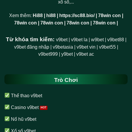
xổ số,...
Xem thêm:
Hi88
|
hi88
|
https://sc88.bio/
|
78win con
|
78win con
|
78win con
|
78win con
|
78win con
|
Từ khóa tìm kiếm:
v9bet | v9bet la | w9bet | v9bet88 |
v9bet đăng nhập | v9betasia | v9bet vin | v9bet55 |
v9bet999 | y9bet | v9bet ac
Trò Chơi
Thể thao v9bet
Casino v9bet
Nổ hũ v9bet
Xổ số v9bet