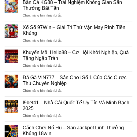
Bắn Cá KG88 – Trải Nghiệm Không Gian Săn
Thưởng Bất Tận
Chức năng bình luận bị tắt
ở
Bắn
Cá
Xổ Số 97Win – Giải Trí Thử Vận May Rinh Tiền
KG88
Khủng
–
Chức năng bình luận bị tắt
ở
Trải
Xổ
Nghiệm
Số
Khuyến Mãi Hello88 – Cơ Hội Khởi Nghiệp, Quà
Không
97Win
Gian
Tặng Ngập Tràn
–
Săn
Chức năng bình luận bị tắt
ở
Giải
Thưởng
Khuyến
Trí
Bất
Mãi
Đá Gà VIN777 – Sân Chơi Số 1 Của Các Cược
Thử
Tận
Hello88
Vận
Thủ Chuyên Nghiệp
–
May
Chức năng bình luận bị tắt
ở
Cơ
Rinh
Đá
Hội
Tiền
Gà
I9bet41 – Nhà Cái Quốc Tế Uy Tín Và Minh Bạch
Khởi
Khủng
VIN777
Nghiệp,
2025
–
Quà
Chức năng bình luận bị tắt
ở
Sân
Tặng
I9bet41
Chơi
Ngập
–
Cách Chơi Nổ Hũ – Săn Jackpot Lĩnh Thưởng
Số
Tràn
Nhà
1
Khủng 18win
Cái